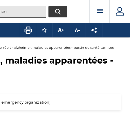
Menu prin
RECHERCHER
Connectez-vous pour mettre ce conte
Augmenter la taille du texte
Diminuer la taille du te
Partager la pag
épit - alzheimer, maladies apparentées - bassin de santé tarn sud
, maladies apparentées -
al emergency organization).