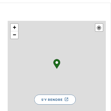
+
−
S'Y RENDRE