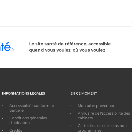
Le site santé de référence, accessible
quand vous voulez, où vous voulez
INFORMATIONS LÉGALES
EN CE MOMENT
Accessibilité : conformité
Mon bilan prévention
partielle
Annuaire de l'accessibilité des
Conditions générales
cabinets
d'utilisation
Carte des lieux de soins non
Crédits
programmés