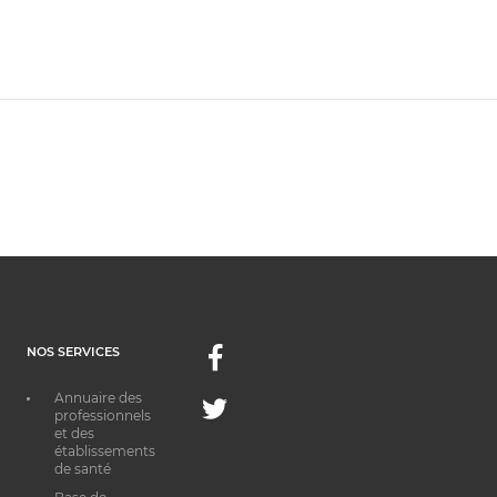
NOS SERVICES
Facebook
Annuaire des
Twitter
professionnels
et des
établissements
de santé