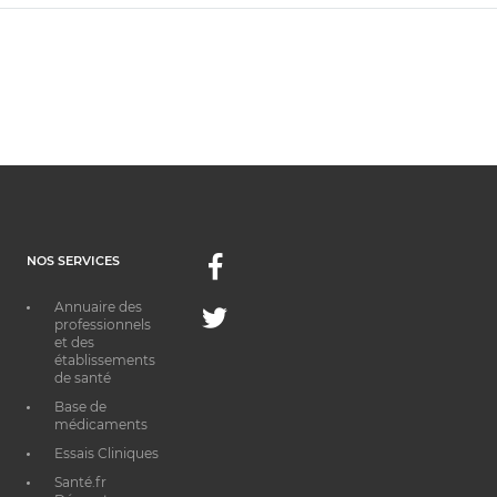
NOS SERVICES
Facebook
Annuaire des
Twitter
professionnels
et des
établissements
de santé
Base de
médicaments
Essais Cliniques
Santé.fr