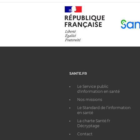
SANTE.FR
Le Service public
d'information en santé
Nos missions
Le Standard de l’information
en santé
La charte Santé.fr
Décryptage
Contact