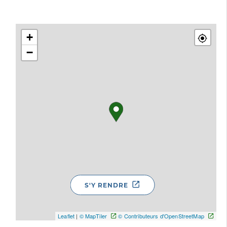
+
−
S'Y RENDRE
Leaflet
|
© MapTiler
© Contributeurs d'OpenStreetMap