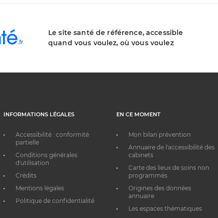
Le site santé de référence, accessible
quand vous voulez, où vous voulez
INFORMATIONS LÉGALES
EN CE MOMENT
Accessibilité : conformité
Mon bilan prévention
partielle
Annuaire de l'accessibilité des
Conditions générales
cabinets
d'utilisation
Carte des lieux de soins non
Crédits
programmés
Mentions légales
Origines des données
annuaire
Politique de confidentialité
Les espaces thématiques