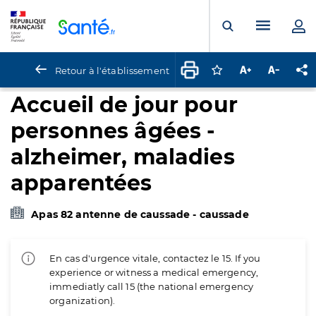
Panneau de gestion des cookies
Menu pr
Ouvrir la rech
Retour à l'établissement
Connectez-vous pour
Augmenter la t
Diminuer 
Pa
Accueil de jour pour
personnes âgées -
alzheimer, maladies
apparentées
Apas 82 antenne de caussade - caussade
En cas d'urgence vitale, contactez le 15. If you
experience or witness a medical emergency,
immediatly call 15 (the national emergency
organization).