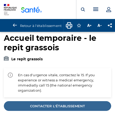
Panneau de gestion des cookies
Menu pr
Ouvrir la rech
Retour à l'établissement
Connectez-vous pour
Augmenter la t
Diminuer 
Pa
Accueil temporaire - le
repit grassois
Le repit grassois
En cas d'urgence vitale, contactez le 15. If you
experience or witness a medical emergency,
immediatly call 15 (the national emergency
organization).
CONTACTER L'ÉTABLISSEMENT