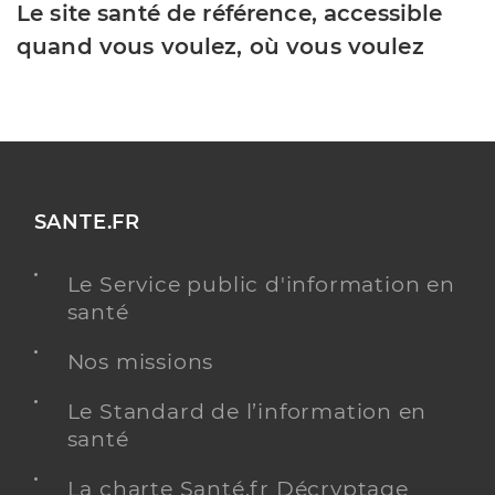
Le site santé de référence, accessible
quand vous voulez, où vous voulez
SANTE.FR
Le Service public d'information en
santé
Nos missions
Le Standard de l’information en
santé
La charte Santé.fr Décryptage