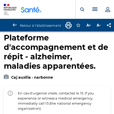
Panneau de gestion des cookies
Menu pr
Ouvrir la rech
Retour à l'établissement
Connectez-vous pour
Augmenter la t
Diminuer 
Pa
Plateforme
d'accompagnement et de
répit - alzheimer,
maladies apparentées.
Caj auxilia - narbonne
En cas d'urgence vitale, contactez le 15. If you
experience or witness a medical emergency,
immediatly call 15 (the national emergency
organization).