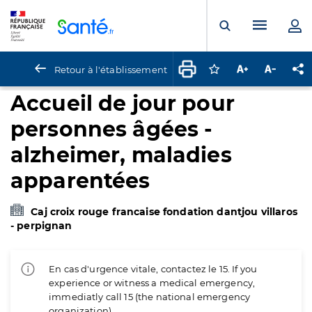
Panneau de gestion des cookies
Menu pr
Ouvrir la rech
Retour à l'établissement
Connectez-vous pour
Augmenter la t
Diminuer 
Pa
Accueil de jour pour
personnes âgées -
alzheimer, maladies
apparentées
Caj croix rouge francaise fondation dantjou villaros
- perpignan
En cas d'urgence vitale, contactez le 15. If you
experience or witness a medical emergency,
immediatly call 15 (the national emergency
organization).