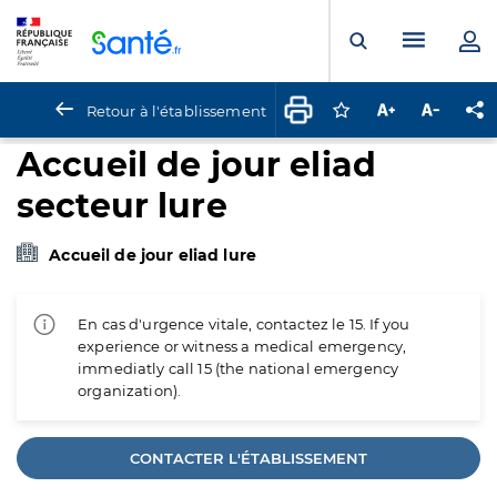
Panneau de gestion des cookies
Menu pr
Ouvrir la rech
Retour à l'établissement
Connectez-vous pour
Augmenter la t
Diminuer 
Pa
Accueil de jour eliad
secteur lure
Accueil de jour eliad lure
En cas d'urgence vitale, contactez le 15. If you
experience or witness a medical emergency,
immediatly call 15 (the national emergency
organization).
CONTACTER L'ÉTABLISSEMENT