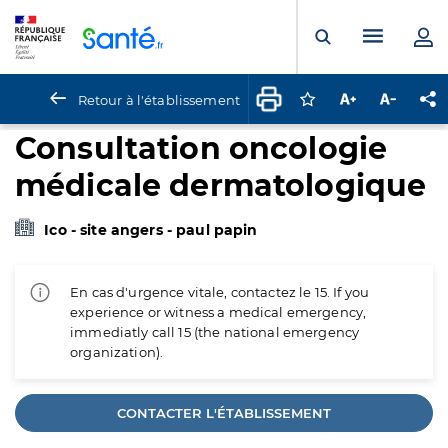
Panneau de gestion des cookies
Menu pr
Ouvrir la rech
Retour à l'établissement
Connectez-vous pour
Augmenter la t
Diminuer 
Pa
Consultation oncologie
médicale dermatologique
Ico - site angers - paul papin
En cas d'urgence vitale, contactez le 15. If you
experience or witness a medical emergency,
immediatly call 15 (the national emergency
organization).
CONTACTER L'ÉTABLISSEMENT