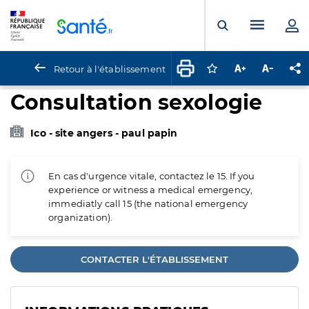
Panneau de gestion des cookies
Menu pr
Ouvrir la rech
Retour à l'établissement
Connectez-vous pour
Augmenter la t
Diminuer 
Pa
Consultation sexologie
Ico - site angers - paul papin
En cas d'urgence vitale, contactez le 15. If you
experience or witness a medical emergency,
immediatly call 15 (the national emergency
organization).
CONTACTER L'ÉTABLISSEMENT