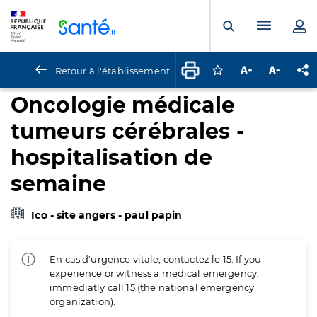
Panneau de gestion des cookies
Menu pr
Ouvrir la rech
Retour à l'établissement
Connectez-vous pour
Augmenter la t
Diminuer 
Pa
Oncologie médicale
tumeurs cérébrales -
hospitalisation de
semaine
Ico - site angers - paul papin
En cas d'urgence vitale, contactez le 15. If you
experience or witness a medical emergency,
immediatly call 15 (the national emergency
organization).