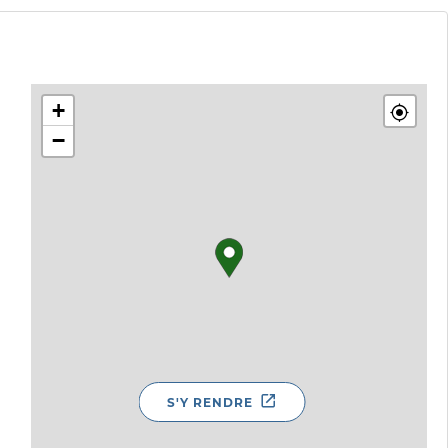
+
−
S'Y RENDRE