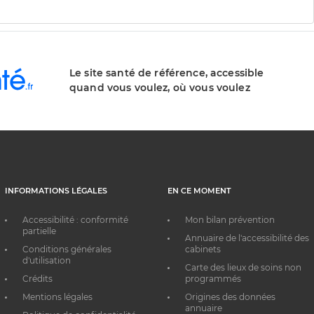
Le site santé de référence, accessible
quand vous voulez, où vous voulez
INFORMATIONS LÉGALES
EN CE MOMENT
Accessibilité : conformité
Mon bilan prévention
partielle
Annuaire de l'accessibilité des
Conditions générales
cabinets
d'utilisation
Carte des lieux de soins non
Crédits
programmés
Mentions légales
Origines des données
annuaire