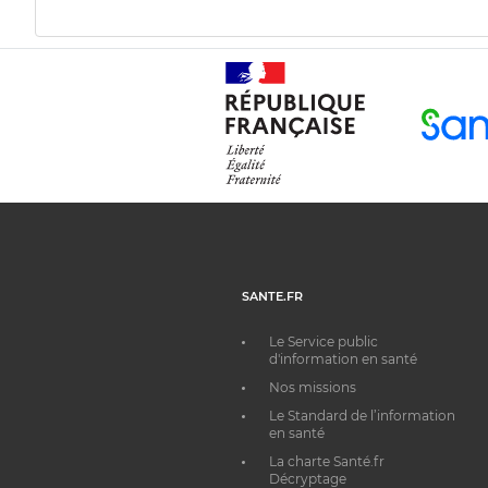
SANTE.FR
Le Service public
d'information en santé
Nos missions
Le Standard de l’information
en santé
La charte Santé.fr
Décryptage