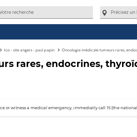
Ico - site angers - paul papin
Oncologie médicale tumeurs rares, endocr
s rares, endocrines, thyroïd
ience or witness a medical emergency, immediatly call 15 (the nation