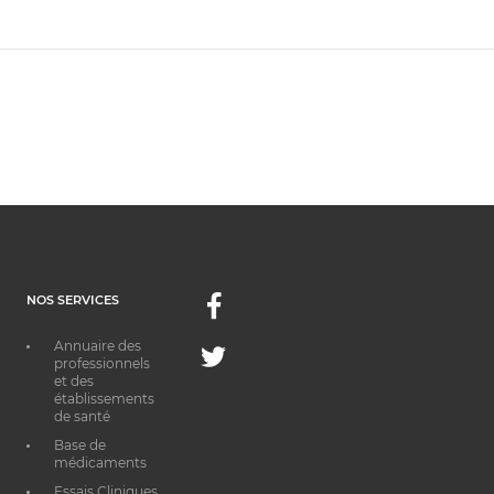
NOS SERVICES
Facebook
Annuaire des
Twitter
professionnels
et des
établissements
de santé
Base de
médicaments
Essais Cliniques