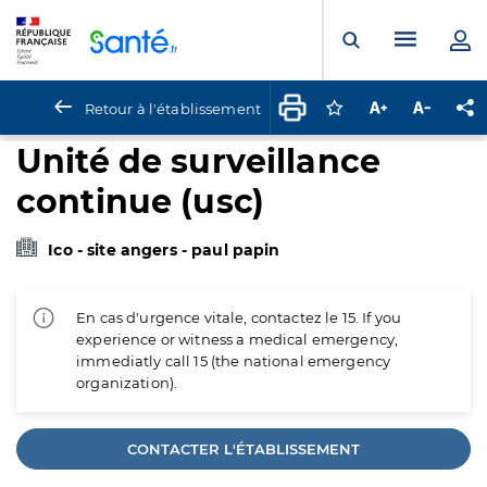
Panneau de gestion des cookies
Menu pr
Ouvrir la rech
Retour à l'établissement
Connectez-vous pour
Augmenter la t
Diminuer 
Pa
Unité de surveillance
continue (usc)
Ico - site angers - paul papin
En cas d'urgence vitale, contactez le 15. If you
experience or witness a medical emergency,
immediatly call 15 (the national emergency
organization).
CONTACTER L'ÉTABLISSEMENT