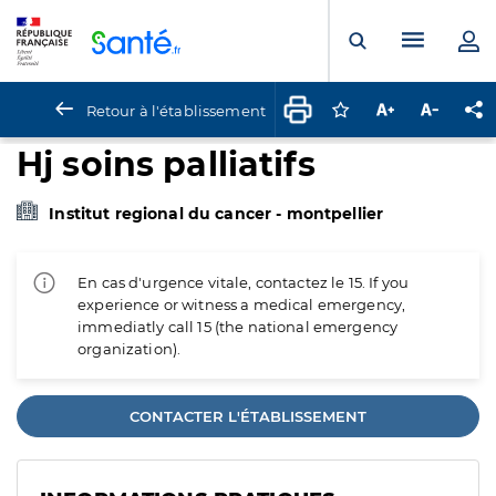
Panneau de gestion des cookies
Menu pr
Ouvrir la rech
Retour à l'établissement
Connectez-vous pour
Augmenter la t
Diminuer 
Pa
Hj soins palliatifs
Institut regional du cancer - montpellier
En cas d'urgence vitale, contactez le 15. If you
experience or witness a medical emergency,
immediatly call 15 (the national emergency
organization).
CONTACTER L'ÉTABLISSEMENT