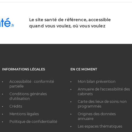
Le site santé de référence, accessible
quand vous voulez, où vous voulez
INFORMATIONS LÉGALES
EN CE MOMENT
Accessibilité : conformité
Mon bilan prévention
partielle
Annuaire de l'accessibilité des
Conditions générales
cabinets
d'utilisation
Carte des lieux de soins non
Crédits
programmés
Mentions légales
Origines des données
annuaire
Politique de confidentialité
Les espaces thématiques