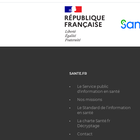
SANTE.FR
Le Service public
d'information en santé
Nos missions
Le Standard de l’information
en santé
La charte Santé.fr
Décryptage
Contact