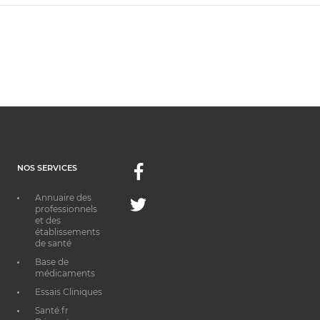
NOS SERVICES
Facebook
Annuaire des
Twitter
professionnels
et des
établissements
de santé
Base de
médicaments
Essais Cliniques
Santé.fr