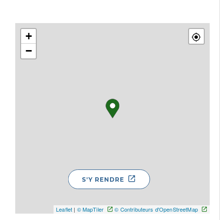
+
−
S'Y RENDRE
Leaflet
|
© MapTiler
© Contributeurs d'OpenStreetMap