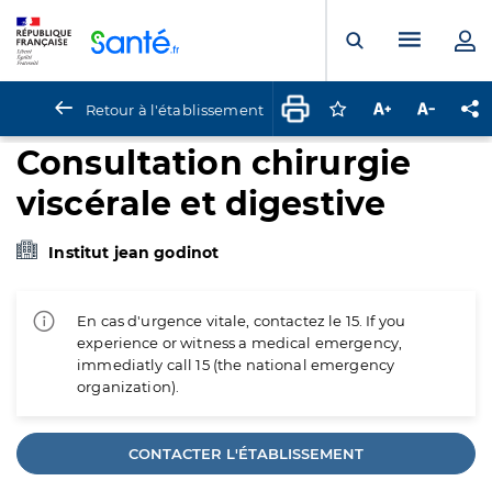
Panneau de gestion des cookies
Menu pr
Ouvrir la rech
Retour à l'établissement
Connectez-vous pour
Augmenter la t
Diminuer 
Pa
Consultation chirurgie
viscérale et digestive
Institut jean godinot
En cas d'urgence vitale, contactez le 15. If you
experience or witness a medical emergency,
immediatly call 15 (the national emergency
organization).
CONTACTER L'ÉTABLISSEMENT