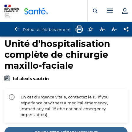
Panneau de gestion des cookies
Menu pr
Ouvrir la rech
Retour à l'établissement
Connectez-vous pour
Augmenter la t
Diminuer 
Pa
Unité d'hospitalisation
complète de chirurgie
maxillo-faciale
Icl alexis vautrin
En cas d'urgence vitale, contactez le 15. If you
experience or witness a medical emergency,
immediatly call 15 (the national emergency
organization).