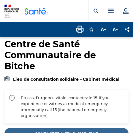
Panneau de gestion des cookies
Menu pr
Ouvrir la rech
Connectez-vous pour
Augmenter la t
Diminuer 
Pa
Centre de Santé
Communautaire de
Bitche
Lieu de consultation solidaire - Cabinet médical
En cas d'urgence vitale, contactez le 15. If you
experience or witness a medical emergency,
immediatly call 15 (the national emergency
organization).