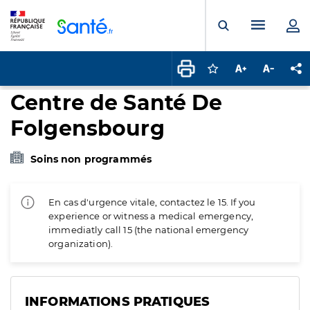
Panneau de gestion des cookies
Menu pr
Ouvrir la rech
Connectez-vous pour
Augmenter la t
Diminuer 
Pa
Centre de Santé De
Folgensbourg
Soins non programmés
En cas d'urgence vitale, contactez le 15. If you
experience or witness a medical emergency,
immediatly call 15 (the national emergency
organization).
INFORMATIONS PRATIQUES