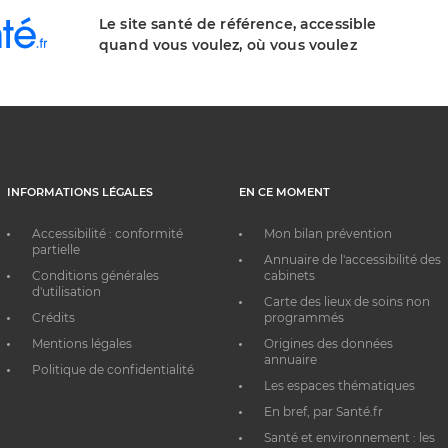
Le site santé de référence, accessible
quand vous voulez, où vous voulez
INFORMATIONS LÉGALES
EN CE MOMENT
Accessibilité : conformité
Mon bilan prévention
partielle
Annuaire de l'accessibilité des
Conditions générales
cabinets
d'utilisation
Carte des lieux de soins non
Crédits
programmés
Mentions légales
Origines des données
annuaire
Politique de confidentialité
Les espaces thématiques
En bref, par Santé.fr
Santé et environnement : les