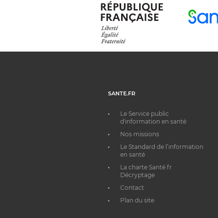
SANTE.FR
Le Service public
d'information en santé
Nos missions
Le Standard de l’information
en santé
La charte Santé.fr
Décryptage
Contact
Plan du site