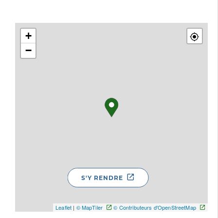
+
−
S'Y RENDRE
Leaflet
|
© MapTiler
© Contributeurs d'OpenStreetMap