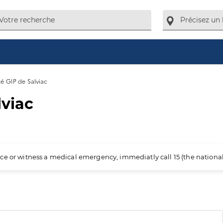
é GIP de Salviac
lviac
ience or witness a medical emergency, immediatly call 15 (the nation