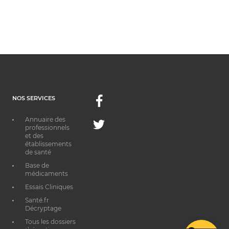
NOS SERVICES
Facebook
Annuaire des
Twitter
professionnels
et des
établissements
de santé
Base de
médicaments
Essais Cliniques
Santé.fr
Décryptage
Tous les dossiers