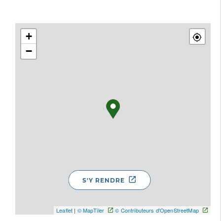
+
−
S'Y RENDRE
Leaflet
|
© MapTiler
© Contributeurs d'OpenStreetMap