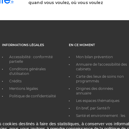
quand vous voulez, où vous voulez
INFORMATIONS LÉGALES
EN CE MOMENT
Accessibilité : conformité
Mon bilan prévention
partielle
Annuaire de l'accessibilité des
Conditions générales
cabinets
d'utilisation
Carte des lieux de soins non
Crédits
programmés
Mentions légales
Origines des données
annuaire
Politique de confidentialité
Les espaces thématiques
En bref, par Santé.fr
Santé et environnement : les
bons réflexes au quotidien
es cookies destinés à faire des statistiques, à conserver vos inform
okies, nous vous invitons à prendre connaissance de la politique de c