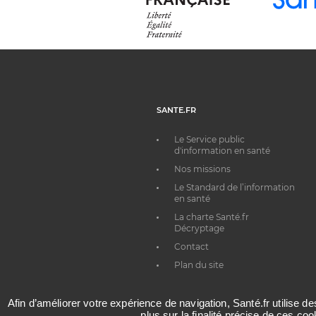
SANTE.FR
Le Service public
d'information en santé
Nos missions
Le Standard de l’information
en santé
La charte Santé.fr
Décryptage
Contact
Plan du site
Afin d’améliorer votre expérience de navigation, Santé.fr utilise d
plus sur la finalité précise de ces co