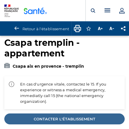
Panneau de gestion des cookies
Menu pr
Ouvrir la rech
Retour à l'établissement
Connectez-vous pour
Augmenter la t
Diminuer 
Pa
Csapa tremplin -
appartement
Csapa aix en provence - tremplin
En cas d'urgence vitale, contactez le 15. If you
experience or witness a medical emergency,
immediatly call 15 (the national emergency
organization).
CONTACTER L'ÉTABLISSEMENT