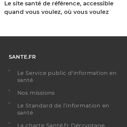
Le site santé de référence, accessible
quand vous voulez, où vous voulez
SANTE.FR
Le Service public d'information en
santé
Nos missions
Le Standard de l’information en
santé
La charte Santé.fr Décryptage