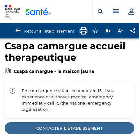
Panneau de gestion des cookies
Menu pr
Ouvrir la rech
Retour à l'établissement
Connectez-vous pour
Augmenter la t
Diminuer 
Pa
Csapa camargue accueil
therapeutique
Csapa camargue - la maison jaune
En cas d'urgence vitale, contactez le 15. If you
experience or witness a medical emergency,
immediatly call 15 (the national emergency
organization).
CONTACTER L'ÉTABLISSEMENT