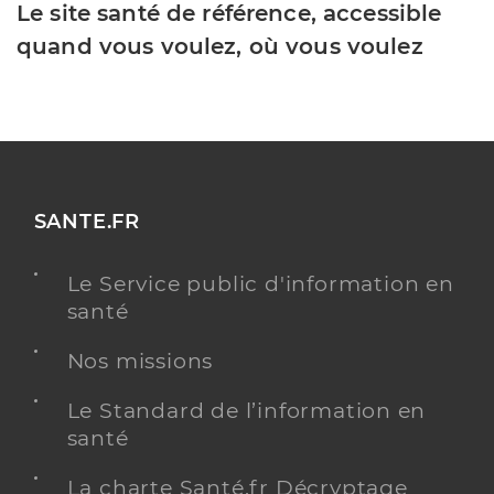
Le site santé de référence, accessible
quand vous voulez, où vous voulez
SANTE.FR
Le Service public d'information en
santé
Nos missions
Le Standard de l’information en
santé
La charte Santé.fr Décryptage