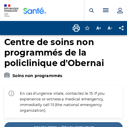
Panneau de gestion des cookies
Menu pr
Ouvrir la rech
Connectez-vous pour
Augmenter la t
Diminuer 
Pa
Centre de soins non
programmés de la
policlinique d'Obernai
Soins non programmés
En cas d'urgence vitale, contactez le 15. If you
experience or witness a medical emergency,
immediatly call 15 (the national emergency
organization).