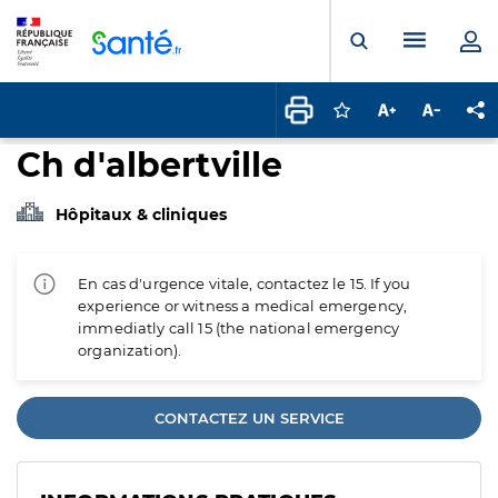
Panneau de gestion des cookies
Menu pr
Ouvrir la rech
Connectez-vous pour
Augmenter la t
Diminuer 
Pa
Ch d'albertville
Hôpitaux & cliniques
En cas d'urgence vitale, contactez le 15. If you
experience or witness a medical emergency,
immediatly call 15 (the national emergency
organization).
CONTACTEZ UN SERVICE