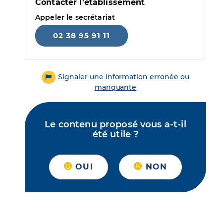
Contacter l'établissement
Appeler le secrétariat
02 38 95 91 11
Signaler une information erronée ou
manquante
Le contenu proposé vous a-t-il
été utile ?
OUI
NON