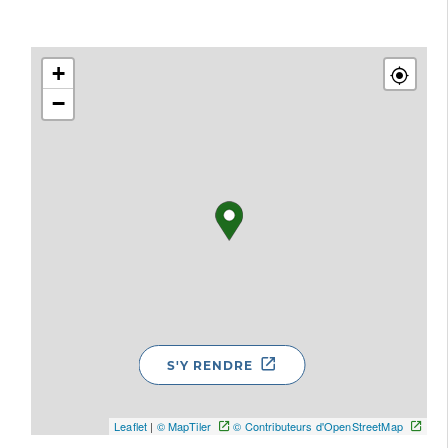
+
−
S'Y RENDRE
Leaflet
|
© MapTiler
© Contributeurs d'OpenStreetMap