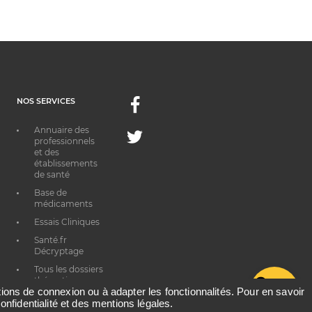
NOS SERVICES
Facebook
Annuaire des
Twitter
professionnels
et des
établissements
de santé
Base de
médicaments
Essais Cliniques
Santé.fr
Décryptage
Tous les dossiers
thématiques
G
ations de connexion ou à adapter les fonctionnalités. Pour en savoir
onfidentialité et des mentions légales.