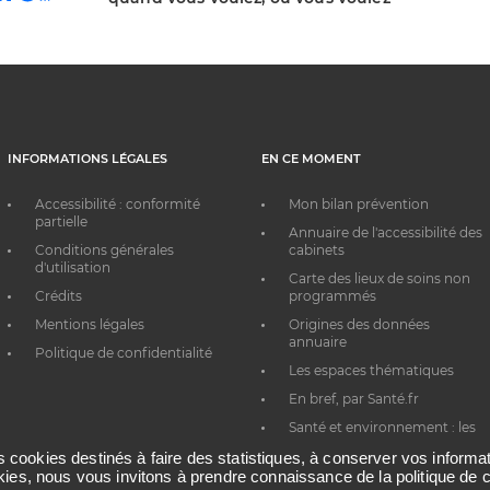
INFORMATIONS LÉGALES
EN CE MOMENT
Accessibilité : conformité
Mon bilan prévention
partielle
Annuaire de l'accessibilité des
Conditions générales
cabinets
d'utilisation
Carte des lieux de soins non
Crédits
programmés
Mentions légales
Origines des données
annuaire
Politique de confidentialité
Les espaces thématiques
En bref, par Santé.fr
Santé et environnement : les
bons réflexes au quotidien
es cookies destinés à faire des statistiques, à conserver vos inform
okies, nous vous invitons à prendre connaissance de la politique de c