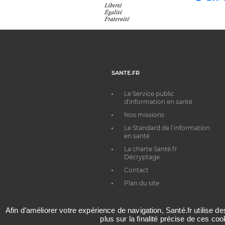
SANTE.FR
Le Service public
d'information en santé
Nos missions
Le Standard de l’information
en santé
La charte Santé.fr
Décryptage
Contact
Plan du site
Afin d’améliorer votre expérience de navigation, Santé.fr utilise d
plus sur la finalité précise de ces co