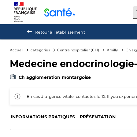
Panneau de gestion des cookies
Retour à l'établissement
Accueil
catégories
Centre hospitalier (CH)
Amilly
Ch ag
Medecine endocrinologie
Ch agglomeration montargoise
En cas d'urgence vitale, contactez le 15. If you exper
INFORMATIONS PRATIQUES
PRÉSENTATION