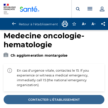
Panneau de gestion des cookies
Menu pr
Ouvrir la rech
Retour à l'établissement
Connectez-vous pour
Augmenter la t
Diminuer 
Pa
Medecine oncologie-
hematologie
Ch agglomeration montargoise
En cas d'urgence vitale, contactez le 15. If you
experience or witness a medical emergency,
immediatly call 15 (the national emergency
organization).
CONTACTER L'ÉTABLISSEMENT