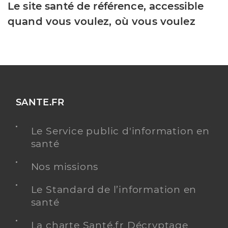
Le site santé de référence, accessible
quand vous voulez, où vous voulez
SANTE.FR
Le Service public d'information en
santé
Nos missions
Le Standard de l’information en
santé
La charte Santé.fr Décryptage