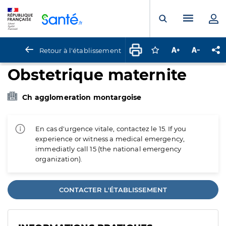
Panneau de gestion des cookies
Menu pr
Ouvrir la rech
Retour à l'établissement
Connectez-vous pour
Augmenter la t
Diminuer 
Pa
Obstetrique maternite
Ch agglomeration montargoise
En cas d'urgence vitale, contactez le 15. If you
experience or witness a medical emergency,
immediatly call 15 (the national emergency
organization).
CONTACTER L'ÉTABLISSEMENT