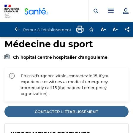
Panneau de gestion des cookies
Menu pr
Ouvrir la rech
Retour à l'établissement
Connectez-vous pour
Augmenter la t
Diminuer 
Pa
Médecine du sport
Ch hopital centre hospitalier d'angouleme
En cas d'urgence vitale, contactez le 15. If you
experience or witness a medical emergency,
immediatly call 15 (the national emergency
organization).
CONTACTER L'ÉTABLISSEMENT