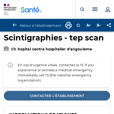
Panneau de gestion des cookies
Menu pr
Ouvrir la rech
Retour à l'établissement
Connectez-vous pour
Augmenter la t
Diminuer 
Pa
Scintigraphies - tep scan
Ch hopital centre hospitalier d'angouleme
En cas d'urgence vitale, contactez le 15. If you
experience or witness a medical emergency,
immediatly call 15 (the national emergency
organization).
CONTACTER L'ÉTABLISSEMENT