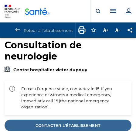
Panneau de gestion des cookies
Menu pr
Ouvrir la rech
Retour à l'établissement
Connectez-vous pour
Augmenter la t
Diminuer 
Pa
Consultation de
neurologie
Centre hospitalier victor dupouy
En cas d'urgence vitale, contactez le 15. If you
experience or witness a medical emergency,
immediatly call 15 (the national emergency
organization).
CONTACTER L'ÉTABLISSEMENT