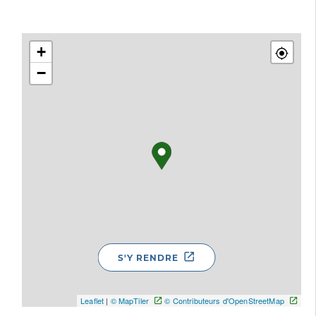
+
−
S'Y RENDRE
Leaflet
|
© MapTiler
© Contributeurs d'OpenStreetMap