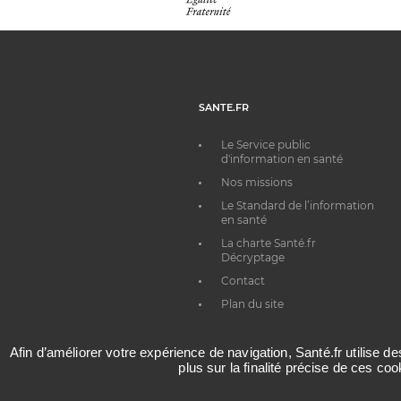
SANTE.FR
Le Service public
d'information en santé
Nos missions
Le Standard de l’information
en santé
La charte Santé.fr
Décryptage
Contact
Plan du site
Afin d’améliorer votre expérience de navigation, Santé.fr utilise d
plus sur la finalité précise de ces co