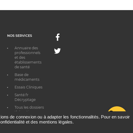
NOS SERVICES
Facebook
Annuaire des
Twitter
professionnels
et des
établissements
de santé
Base de
médicaments
Essais Cliniques
Santé.fr
Décryptage
Tous les dossiers
thématiques
G
ations de connexion ou à adapter les fonctionnalités. Pour en savoir
onfidentialité et des mentions légales.