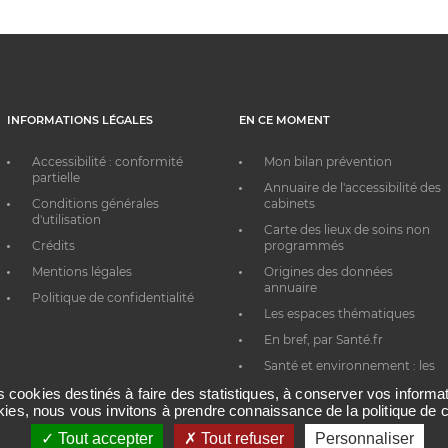
INFORMATIONS LÉGALES
EN CE MOMENT
Accessibilité : conformité
Mon bilan prévention
partielle
Annuaire de l'accessibilité des
Conditions générales
cabinets
d'utilisation
Carte des lieux de soins non
Crédits
programmés
Mentions légales
Origines des données
annuaire
Politique de confidentialité
Les espaces thématiques
En bref, par Santé.fr
Santé et environnement : les
bons réflexes au quotidien
es cookies destinés à faire des statistiques, à conserver vos inform
okies, nous vous invitons à prendre connaissance de la politique de c
Tout accepter
Tout refuser
Personnaliser