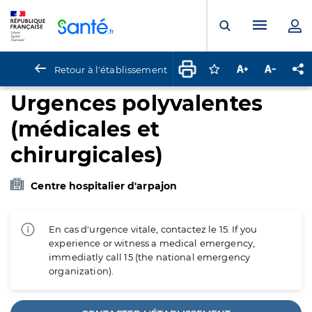
Panneau de gestion des cookies
Menu pr
Ouvrir la rech
Retour à l'établissement
Connectez-vous pour
Augmenter la t
Diminuer 
Pa
Urgences polyvalentes
(médicales et
chirurgicales)
Centre hospitalier d'arpajon
En cas d'urgence vitale, contactez le 15. If you
experience or witness a medical emergency,
immediatly call 15 (the national emergency
organization).