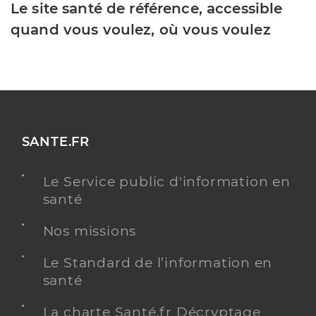
Le site santé de référence, accessible
quand vous voulez, où vous voulez
SANTE.FR
Le Service public d'information en
santé
Nos missions
Le Standard de l’information en
santé
La charte Santé.fr Décryptage