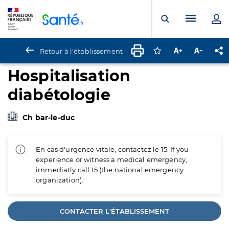
Panneau de gestion des cookies
Menu pr
Ouvrir la rech
Retour à l'établissement
Connectez-vous pour
Augmenter la t
Diminuer 
Pa
Hospitalisation
diabétologie
Ch bar-le-duc
En cas d'urgence vitale, contactez le 15. If you
experience or witness a medical emergency,
immediatly call 15 (the national emergency
organization).
CONTACTER L'ÉTABLISSEMENT