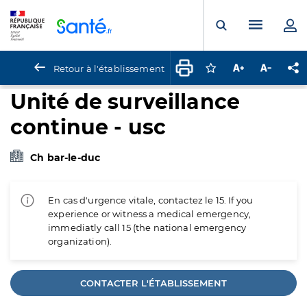
Panneau de gestion des cookies
Menu pr
Ouvrir la rech
Retour à l'établissement
Connectez-vous pour
Augmenter la t
Diminuer 
Pa
Unité de surveillance
continue - usc
Ch bar-le-duc
En cas d'urgence vitale, contactez le 15. If you
experience or witness a medical emergency,
immediatly call 15 (the national emergency
organization).
CONTACTER L'ÉTABLISSEMENT