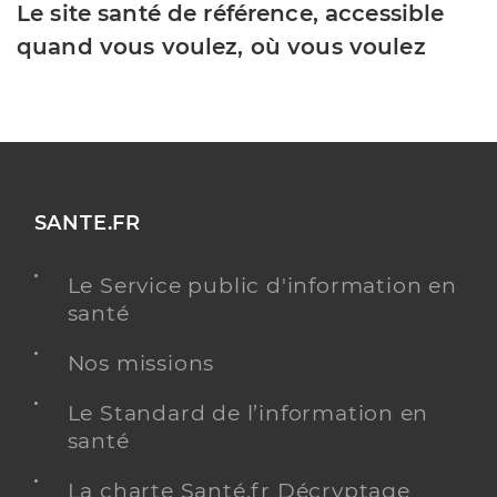
Le site santé de référence, accessible
quand vous voulez, où vous voulez
SANTE.FR
Le Service public d'information en
santé
Nos missions
Le Standard de l’information en
santé
La charte Santé.fr Décryptage