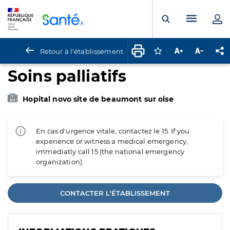
Panneau de gestion des cookies
Menu pr
Ouvrir la rech
Retour à l'établissement
Connectez-vous pour
Augmenter la t
Diminuer 
Pa
Soins palliatifs
Hopital novo site de beaumont sur oise
En cas d'urgence vitale, contactez le 15. If you
experience or witness a medical emergency,
immediatly call 15 (the national emergency
organization).
CONTACTER L'ÉTABLISSEMENT