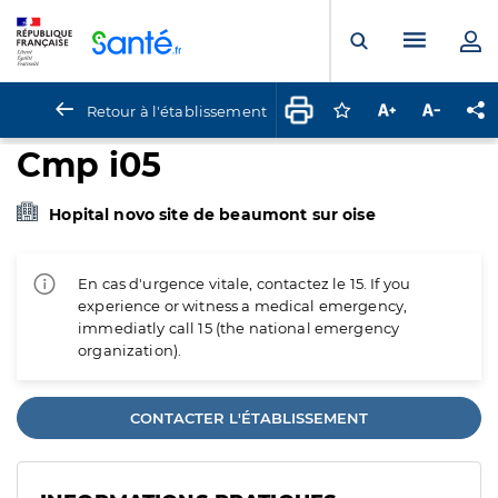
Panneau de gestion des cookies
Menu pr
Ouvrir la rech
Retour à l'établissement
Connectez-vous pour
Augmenter la t
Diminuer 
Pa
Cmp i05
Hopital novo site de beaumont sur oise
En cas d'urgence vitale, contactez le 15. If you
experience or witness a medical emergency,
immediatly call 15 (the national emergency
organization).
CONTACTER L'ÉTABLISSEMENT