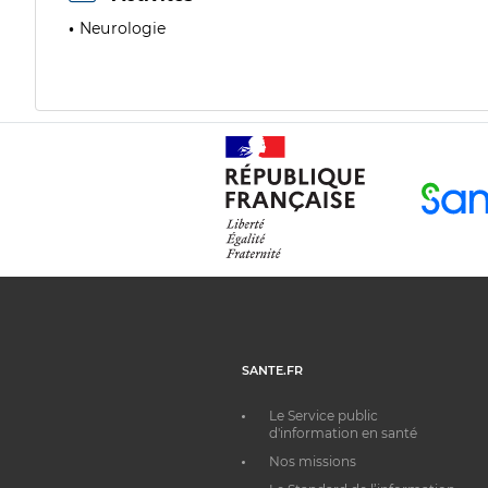
Neurologie
SANTE.FR
Le Service public
d'information en santé
Nos missions