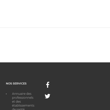
NOS SERVICES
Facebook
Annuaire des
Twitter
professionnels
et des
établissements
de santé