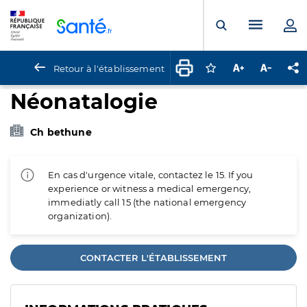
Panneau de gestion des cookies
Menu pr
Ouvrir la rech
Retour à l'établissement
Connectez-vous pour
Augmenter la t
Diminuer 
Pa
Néonatalogie
Ch bethune
En cas d'urgence vitale, contactez le 15. If you
experience or witness a medical emergency,
immediatly call 15 (the national emergency
organization).
CONTACTER L'ÉTABLISSEMENT