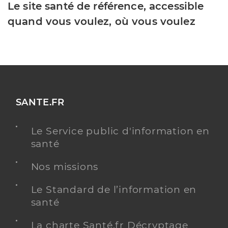
Le site santé de référence, accessible
quand vous voulez, où vous voulez
SANTE.FR
Le Service public d'information en
santé
Nos missions
Le Standard de l’information en
santé
La charte Santé.fr Décryptage