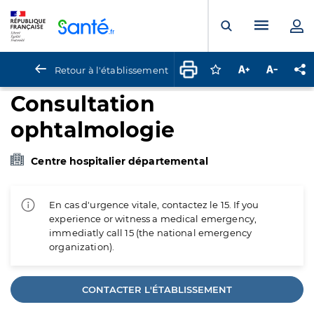
Panneau de gestion des cookies
Menu pr
Ouvrir la rech
Retour à l'établissement
Connectez-vous pour
Augmenter la t
Diminuer 
Pa
Consultation
ophtalmologie
Centre hospitalier départemental
En cas d'urgence vitale, contactez le 15. If you
experience or witness a medical emergency,
immediatly call 15 (the national emergency
organization).
CONTACTER L'ÉTABLISSEMENT