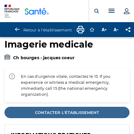
Panneau de gestion des cookies
Menu pr
Ouvrir la rech
Retour à l'établissement
Connectez-vous pour
Augmenter la t
Diminuer 
Pa
Imagerie medicale
Ch bourges - jacques coeur
En cas d'urgence vitale, contactez le 15. If you
experience or witness a medical emergency,
immediatly call 15 (the national emergency
organization).
CONTACTER L'ÉTABLISSEMENT