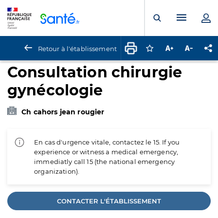
Panneau de gestion des cookies
Menu pr
Ouvrir la rech
Retour à l'établissement
Connectez-vous pour
Augmenter la t
Diminuer 
Pa
Consultation chirurgie
gynécologie
Ch cahors jean rougier
En cas d'urgence vitale, contactez le 15. If you
experience or witness a medical emergency,
immediatly call 15 (the national emergency
organization).
CONTACTER L'ÉTABLISSEMENT