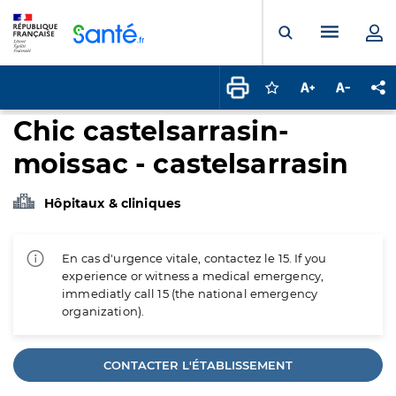
Panneau de gestion des cookies
Menu pr
Ouvrir la rech
Connectez-vous pour
Augmenter la t
Diminuer 
Pa
Chic castelsarrasin-
moissac - castelsarrasin
Hôpitaux & cliniques
En cas d'urgence vitale, contactez le 15. If you
experience or witness a medical emergency,
immediatly call 15 (the national emergency
organization).
CONTACTER L'ÉTABLISSEMENT