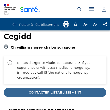
Panneau de gestion des cookies
Menu pr
Ouvrir la rech
Retour à l'établissement
Connectez-vous pour
Augmenter la t
Diminuer 
Pa
Cegidd
Ch william morey chalon sur saone
En cas d'urgence vitale, contactez le 15. If you
experience or witness a medical emergency,
immediatly call 15 (the national emergency
organization).
CONTACTER L'ÉTABLISSEMENT