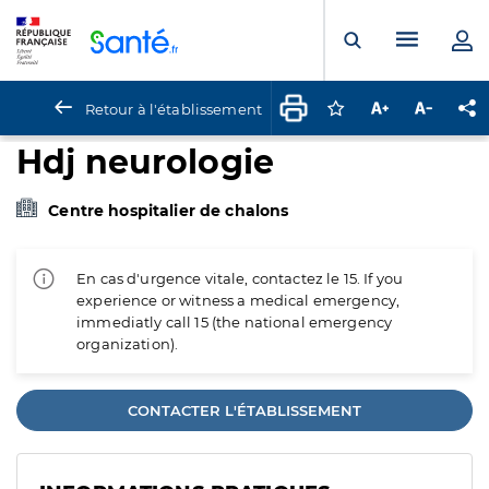
Panneau de gestion des cookies
Menu pr
Ouvrir la rech
Retour à l'établissement
Connectez-vous pour
Augmenter la t
Diminuer 
Pa
Hdj neurologie
Centre hospitalier de chalons
En cas d'urgence vitale, contactez le 15. If you
experience or witness a medical emergency,
immediatly call 15 (the national emergency
organization).
CONTACTER L'ÉTABLISSEMENT