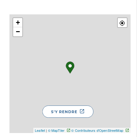
+
−
S'Y RENDRE
Leaflet
|
© MapTiler
© Contributeurs d'OpenStreetMap