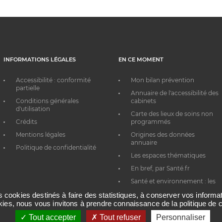
INFORMATIONS LÉGALES
EN CE MOMENT
Accessibilité : conformité
Mon bilan prévention
partielle
Annuaire de l'accessibilité des
Conditions générales
cabinets
d'utilisation
Carte des lieux de soins non
Crédits
programmés
Mentions légales
Origines des données
annuaire
Politique de confidentialité
Les espaces thématiques
En bref, par Santé.fr
Santé et environnement : les
bons réflexes au quotidien
es cookies destinés à faire des statistiques, à conserver vos inform
okies, nous vous invitons à prendre connaissance de la politique de c
Tout accepter
Tout refuser
Personnaliser