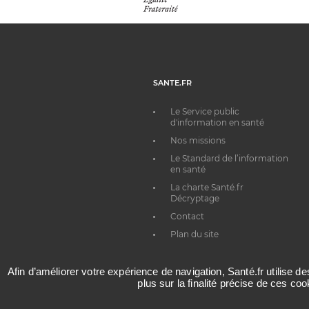
SANTE.FR
Le Service public
d'information en santé
Nos missions
Le Standard de l’information
en santé
La charte Santé.fr
Décryptage
Contact
Plan du site
Afin d’améliorer votre expérience de navigation, Santé.fr utilise d
plus sur la finalité précise de ces co