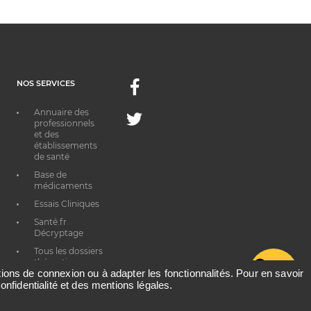
NOS SERVICES
Facebook
Annuaire des
Twitter
professionnels
et des
établissements
de santé
Base de
médicaments
Essais Cliniques
Santé.fr
Décryptage
Tous les dossiers
thématiques
G
ations de connexion ou à adapter les fonctionnalités. Pour en savoir
onfidentialité et des mentions légales.