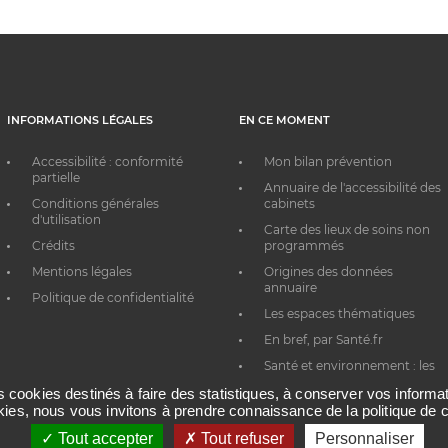
INFORMATIONS LÉGALES
EN CE MOMENT
Accessibilité : conformité
Mon bilan prévention
partielle
Annuaire de l'accessibilité des
Conditions générales
cabinets
d'utilisation
Carte des lieux de soins non
Crédits
programmés
Mentions légales
Origines des données
annuaire
Politique de confidentialité
Les espaces thématiques
En bref, par Santé.fr
Santé et environnement : les
bons réflexes au quotidien
es cookies destinés à faire des statistiques, à conserver vos inform
okies, nous vous invitons à prendre connaissance de la politique de c
Tout accepter
Tout refuser
Personnaliser