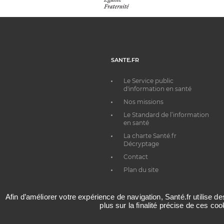
SANTE.FR
Le Service public
d'information en santé
Nos missions
Le Standard de l’information
en santé
La charte Santé.fr
Décryptage
Contact
Plan du site
Afin d’améliorer votre expérience de navigation, Santé.fr utilise d
plus sur la finalité précise de ces co