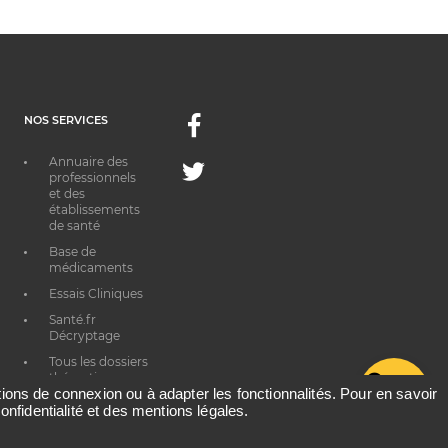
NOS SERVICES
Facebook
Annuaire des
Twitter
professionnels
et des
établissements
de santé
Base de
médicaments
Essais Cliniques
Santé.fr
Décryptage
Tous les dossiers
thématiques
G
ations de connexion ou à adapter les fonctionnalités. Pour en savoir
onfidentialité et des mentions légales.