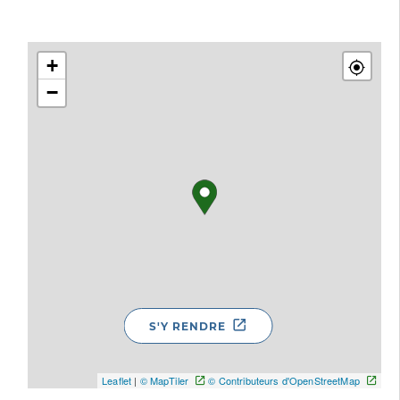
+
−
S'Y RENDRE
Leaflet
|
© MapTiler
© Contributeurs d'OpenStreetMap