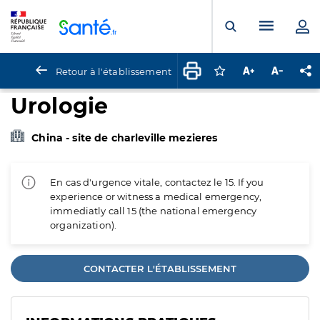
Panneau de gestion des cookies
Menu pr
Ouvrir la rech
Retour à l'établissement
Connectez-vous pour
Augmenter la t
Diminuer 
Pa
Urologie
China - site de charleville mezieres
En cas d'urgence vitale, contactez le 15. If you
experience or witness a medical emergency,
immediatly call 15 (the national emergency
organization).
CONTACTER L'ÉTABLISSEMENT