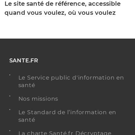
Le site santé de référence, accessible
quand vous voulez, où vous voulez
SANTE.FR
Le Service public d'information en
santé
Nos missions
Le Standard de l’information en
santé
La charte Santé.fr Décryptage