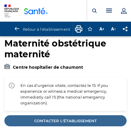
Panneau de gestion des cookies
Menu pr
Ouvrir la rech
Retour à l'établissement
Connectez-vous pour
Augmenter la t
Diminuer 
Pa
Maternité obstétrique
maternité
Centre hospitalier de chaumont
En cas d'urgence vitale, contactez le 15. If you
experience or witness a medical emergency,
immediatly call 15 (the national emergency
organization).
CONTACTER L'ÉTABLISSEMENT