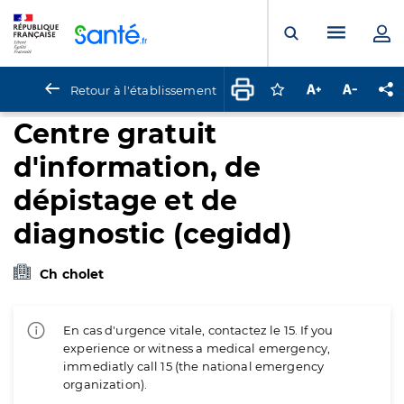
Panneau de gestion des cookies
Menu pr
Ouvrir la rech
Retour à l'établissement
Connectez-vous pour
Augmenter la t
Diminuer 
Pa
Centre gratuit
d'information, de
dépistage et de
diagnostic (cegidd)
Ch cholet
En cas d'urgence vitale, contactez le 15. If you
experience or witness a medical emergency,
immediatly call 15 (the national emergency
organization).