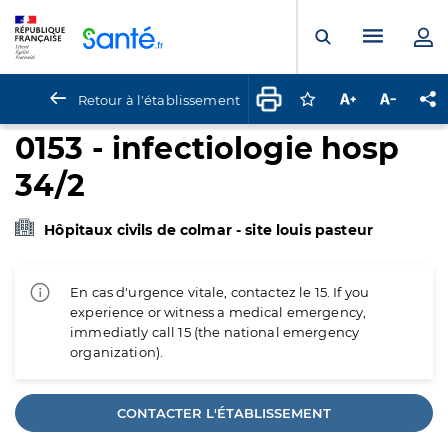
Panneau de gestion des cookies
Menu pr
Ouvrir la rech
Retour à l'établissement
Connectez-vous pour
Augmenter la t
Diminuer 
Pa
0153 - infectiologie hosp
34/2
Hôpitaux civils de colmar - site louis pasteur
En cas d'urgence vitale, contactez le 15. If you
experience or witness a medical emergency,
immediatly call 15 (the national emergency
organization).
CONTACTER L'ÉTABLISSEMENT