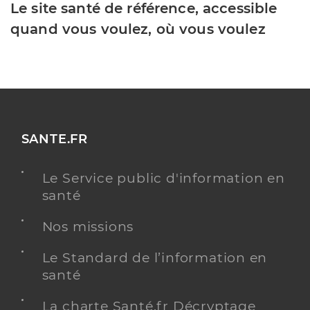
Le site santé de référence, accessible
quand vous voulez, où vous voulez
SANTE.FR
Le Service public d'information en
santé
Nos missions
Le Standard de l’information en
santé
La charte Santé.fr Décryptage